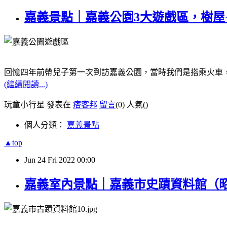
嘉義景點｜嘉義公園3大遊戲區，樹屋
回憶四年前帶兒子第一次到訪嘉義公園，當時我們是搭乘火車
(繼續閱讀...)
玩童小行星 發表在
痞客邦
留言
(0)
人氣(
)
個人分類：
嘉義景點
▲top
Jun
24
Fri
2022
00:00
嘉義室內景點｜嘉義市史蹟資料館（昭