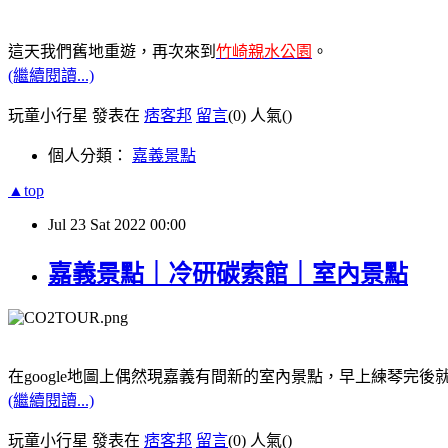
這天我們舊地重遊，再次來到
竹崎親水公園
。
(繼續閱讀...)
玩童小行星 發表在
痞客邦
留言
(0)
人氣(
)
個人分類：
嘉義景點
▲top
Jul
23
Sat
2022
00:00
嘉義景點｜冷研碳索館｜室內景點
在google地圖上偶然現嘉義有間新的室內景點，早上練琴完
(繼續閱讀...)
玩童小行星 發表在
痞客邦
留言
(0)
人氣(
)