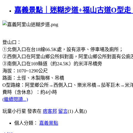
嘉義景點｜迷糊步道+福山古道O型走
登山口：
①北側入口在台18線66.5K處，設有涼亭、停車場及廁所；
②西側入口在阿里山鄉公所斜對面，阿里山鄉公所對面有公廁
③南側入口在169縣道（約24.5K）的米洋吊橋旁
海拔：1070~1290公尺
路面：土徑、木製階梯、吊橋
O型路線：阿里鄉公所→西側入口、樂米吊橋→茄苳巨木→米洋
費時（含休息）：約4小時
(繼續閱讀...)
玩童小行星 發表在
痞客邦
留言
(1)
人氣(
)
個人分類：
嘉義景點