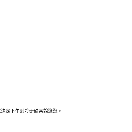
後就決定下午到冷研碳索館逛逛。