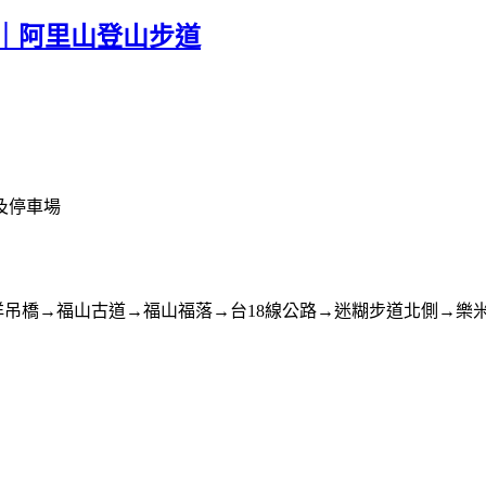
｜阿里山登山步道
及停車場
吊橋→福山古道→福山福落→台18線公路→迷糊步道北側→樂