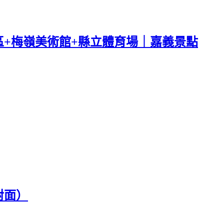
+梅嶺美術館+縣立體育場｜嘉義景點
對面）