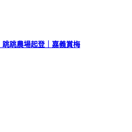
，跳跳農場起登｜嘉義賞梅