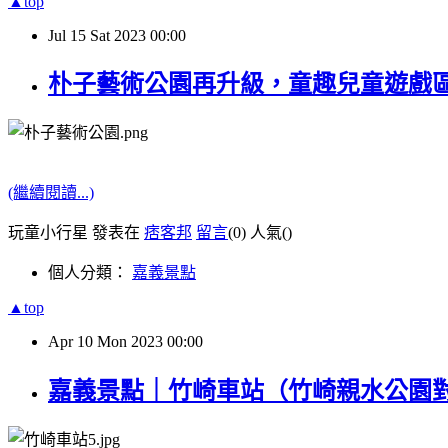
▲top
Jul
15
Sat
2023
00:00
朴子藝術公園再升級，童趣兒童遊戲區
(繼續閱讀...)
玩童小行星 發表在
痞客邦
留言
(0)
人氣(
)
個人分類：
嘉義景點
▲top
Apr
10
Mon
2023
00:00
嘉義景點｜竹崎車站（竹崎親水公園