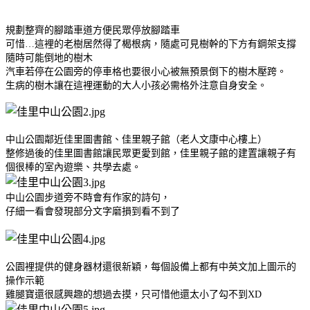
規劃整齊的腳踏車道方便民眾停放腳踏車
可惜…這裡的老樹居然得了楬根病，隨處可見樹幹的下方有鋼架支撐
隨時可能倒地的樹木
汽車若停在公園旁的停車格也要很小心被無預景倒下的樹木壓跨。
生病的樹木讓在這裡運動的大人小孩必需格外注意自身安全。
中山公園鄰近佳里圖書館、佳里親子館（老人文康中心樓上）
整修過後的佳里圖書館讓民眾更愛到館，佳里親子館的建置讓親子有
個很棒的室內遊樂、共學去處。
中山公園步道旁不時會有作家的詩句，
仔細一看會發現部分文字磨損到看不到了
公園裡提供的健身器材還很新穎，每個設備上都有中英文加上圖示的
操作示範
雞腿寶還很感興趣的想過去摸，只可惜他還太小了勾不到XD