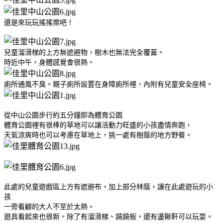
還是來玩玩搖搖樂吧！
兒童溜滑梯的上方無遮避物，樹木也無法完全覆蓋。
時近中午，身體感覺會很熱。
廁所通風不臭。親子廁所設置在身障廁所裡，內附有兒童安全座椅。
從中山公園步行約五分鐘即為體育公園
體育公園裡有很棒的草地可以讓活動力旺盛的小孩盡情奔跑，
天氣涼爽時也可以考慮在草地上，挑一處有樹蔭的地方野餐。
此處的兒童遊戲區上方有遮避布，加上部分林蔭，讓在此處遊玩的小
孩
一旁看顧的大人不至於太熱。
遊具看起來也很新。除了有溜滑梯、蹺蹺板，還有盪鞦靬可以玩耍。