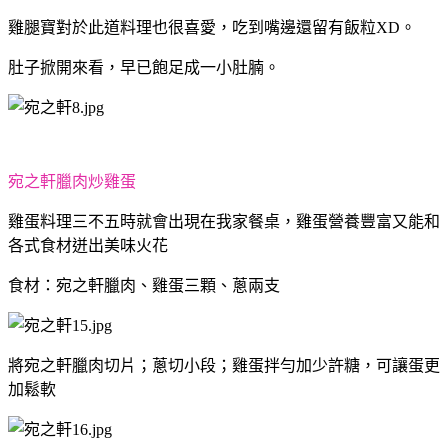
雞腿寶對於此道料理也很喜愛，吃到嘴邊還留有飯粒XD。
肚子掀開來看，早已飽足成一小肚腩。
宛之軒臘肉炒雞蛋
雞蛋料理三不五時就會出現在我家餐桌，雞蛋營養豐富又能和
各式食材迸出美味火花
食材：宛之軒臘肉、雞蛋三顆、蔥兩支
將宛之軒臘肉切片；蔥切小段；雞蛋拌勻加少許糖，可讓蛋更
加鬆軟