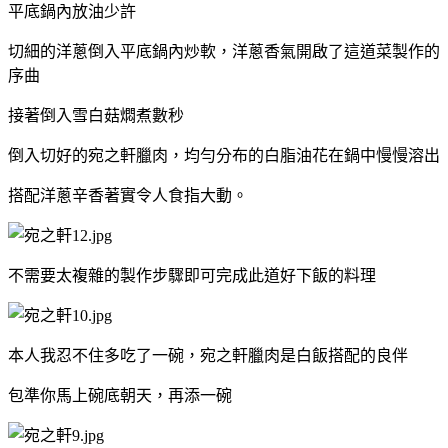
平底鍋內放油少許
切細的洋蔥倒入平底鍋內炒軟，洋蔥香氣開啟了這道菜製作的
序曲
接著倒入雪白菇燜煮數秒
倒入切好的宛之軒臘肉，均勻分布的白脂油花在鍋中慢慢溶出
搭配洋蔥辛香著實令人食指大動。
不需要太複雜的製作步驟即可完成此道好下飯的料理
本人我忍不住多吃了一碗，宛之軒臘肉是白飯搭配的良伴
包準你馬上碗底朝天，再添一碗