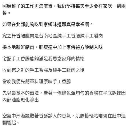
照顧稚子的工作再怎麼累，我仍堅持每天至少要在家吃一到兩
餐。
如果在北部能夠吃到家鄉味道那真是幸福啊。
宛之軒香腸
臘肉是台南地區純手工香腸純手工臘肉
採本地新鮮豬肉，肥瘦適中加上家傳祕方醃制入味
宅配手工香腸能夠滿足我思念家鄉的情懷
收到宛之軒的手工香腸及純手工臘肉之後
當晚我便先簡單料理原味手工香腸
先以最基本的煎法，看著一條條色澤均勻的香腸在平底鍋裡因
內部油脂融化滲出
空氣中漸漸飄散著香酥誘人的香氣，肌腸轆轆咕嚕聲在肚中連
翻響起。