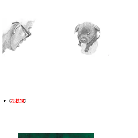
▼
《
枴杖狗
》