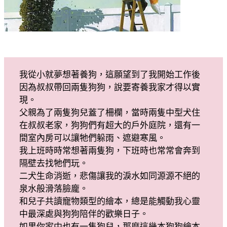
我從小就夢想著養狗，這願望到了我開始工作後
因為叔叔帶回兩隻狗狗，說要寄養我家才得以實
現。
父親為了兩隻狗兒蓋了柵欄，當時兩隻中型犬住
在叔叔老家，狗狗們有超大的戶外庭院，還有一
間室內房可以讓牠們躲雨、遮避寒風。
我上班時時常想著兩隻狗，下班時也常常會奔到
隔壁去找牠們玩。
二犬生命消逝，悲傷讓我的淚水如同源源不絕的
泉水般滑落臉龐。
和兒子共讀寵物類型的繪本，總是能觸動我心靈
中最深處與狗狗陪伴的歡樂日子。
如果你家中也有一隻狗兒，那麼這幾本狗狗繪本