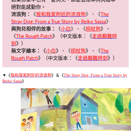
絕對能感動你。
流浪狗：
《
我和我家附近的流浪狗
》、《
The
Stray Dog: From a True Story by Reiko Sassa
》
與狗兒相伴的故事：
《
小白
》、《
枴杖狗
》、
《
The Rough Patch
》（中文版本：
《
走過艱難時
刻
》）
無文字繪本：
《
小白
》
、《
枴杖狗
》、
《
The
Rough Patch
》（中文版本：
《
走過艱難時刻
》）
▼《
我和我家附近的流浪狗
》＆《
The Stray Dog: From a True Story by
Reiko Sassa
》