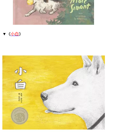
▼《
小白
》